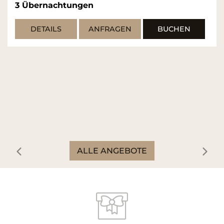
Silvestergala mit Musik & Tanz
5 – gängiges Gourmet- Menü am
Silvesterabend inkl. Aperitif
Langschläferfrühstück an Neujahr bis
11:30Uhr
3-5
Übernachtungen
DETAILS
ANFRAGEN
BUCHEN
ALLE ANGEBOTE