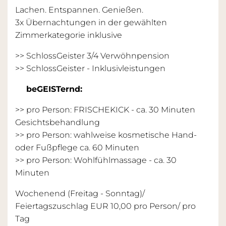
Leise. Besonders. Unvergesslich.
Anreisetage 27.12.-30.12.2025
(3x) 4x oder 5x kuschelige Übernachtungen
in der gewählten Zimmerkategorie
4x oder 5x SchlossGeister 3/4
Verwöhnpension mit Produkten aus unserer
Region
Nutzung des EntspannungsGeist - Spa
Geschenk des Hauses
: Ihre persönliche
Badetasche mit Badeslipper
Leihweise flauschiger Bademantel und
Badetücher
Freier Wlan-Zugang im ganzen Hotel
Ihr Plus: