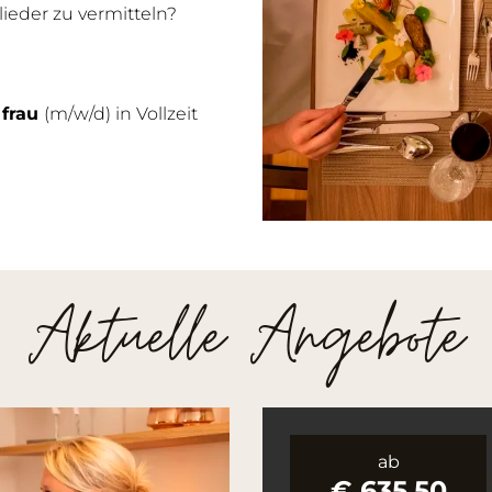
eder zu vermitteln?
 frau
(m/w/d) in Vollzeit
Aktuelle Angebote
ab
€ 635,50