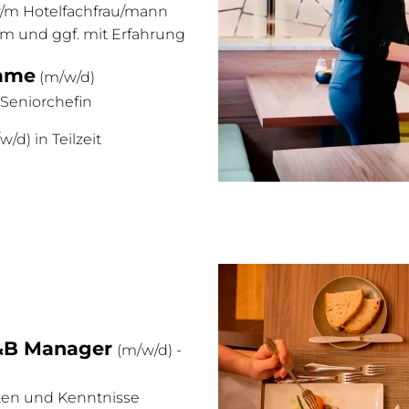
/m Hotelfachfrau/mann
 und ggf. mit Erfahrung
ame
(m/w/d)
 Seniorchefin
d) in Teilzeit
B Manager
(m/w/d) -
ten und Kenntnisse