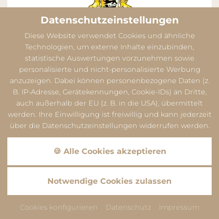
Datenschutzeinstellungen
Diese Website verwendet Cookies und ähnliche
Technologien, um externe Inhalte einzubinden,
statistische Auswertungen vorzunehmen sowie
personalisierte und nicht-personalisierte Werbung
anzuzeigen. Dabei können personenbezogene Daten (z.
B. IP-Adresse, Gerätekennungen, Cookie-IDs) an Dritte,
auch außerhalb der EU (z. B. in die USA), übermittelt
werden. Ihre Einwilligung ist freiwillig und kann jederzeit
über die Datenschutzeinstellungen widerrufen werden.
Datenschutz
Dieser Inhalt ist nur sichtbar wenn Sie Cookies von
🍪 Alle Cookies akzeptieren
"Google" akzeptieren.
Akzeptieren
Einstellungen
Datenschutz
Notwendige Cookies zulassen
Dieser Inhalt ist nur sichtbar wenn Sie Cookies von
"ADDITIVE GmbH" akzeptieren.
Cookies konfigurieren
Datenschutz
Impressum
Akzeptieren
Einstellungen