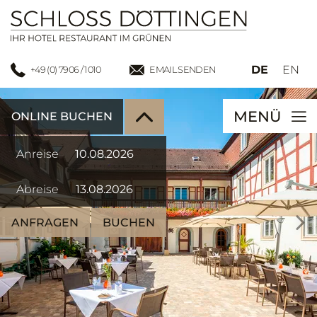
DE
EN
+49 (0) 7906 / 1010
EMAIL SENDEN
MENÜ
ONLINE BUCHEN
Anreise
Abreise
ANFRAGEN
BUCHEN