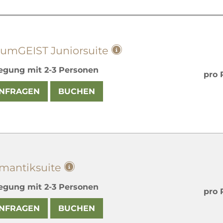
aumGEIST Juniorsuite
egung mit
2
-
3
Personen
pro 
NFRAGEN
BUCHEN
mantiksuite
egung mit
2
-
3
Personen
pro 
NFRAGEN
BUCHEN