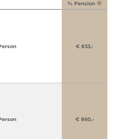
¾ Pension
Person
€ 833,-
Person
€ 860,-