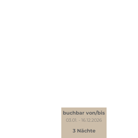
buchbar von/bis
03.01. - 16.12.2026
3 Nächte