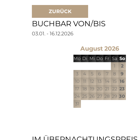
ZURÜCK
BUCHBAR VON/BIS
03.01. - 16.12.2026
August 2026
Mo
Di
Mi
Do
Fr
Sa
So
1
2
3
4
5
6
7
8
9
10
11
12
13
14
15
16
17
18
19
20
21
22
23
24
25
26
27
28
29
30
31
IM ÜBERNACHTUNGSPREIS 