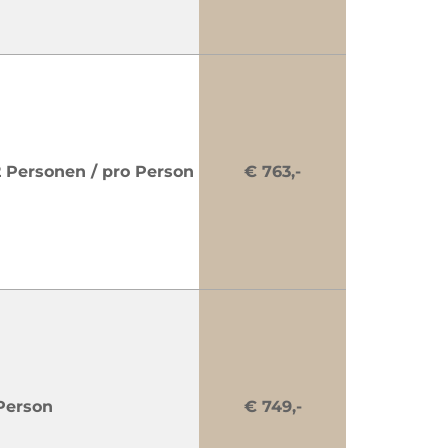
2 Personen / pro Person
€ 763,-
Person
€ 749,-