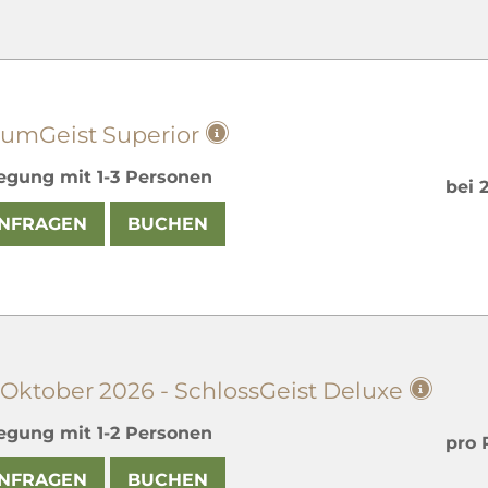
aumGeist Superior
egung mit
1
-
3
Personen
bei 
NFRAGEN
BUCHEN
 Oktober 2026 - SchlossGeist Deluxe
egung mit
1
-
2
Personen
pro 
NFRAGEN
BUCHEN