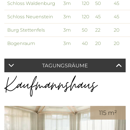
Schloss Waldenburg
3m
120
50
45
Schloss Neuenstein
3m
120
45
45
Burg Stettenfels
3m
50
22
20
Bogenraum
3m
40
20
20
TAGUNGSRÄUME
Kaufmannshaus
115 m²