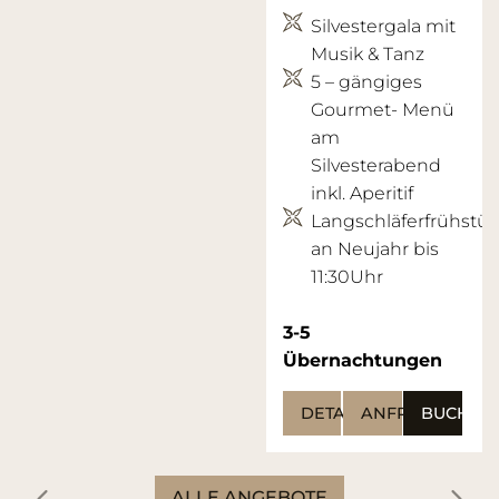
Silvestergala mit
Musik & Tanz
5 – gängiges
Gourmet- Menü
am
Silvesterabend
inkl. Aperitif
Langschläferfrühstü
an Neujahr bis
11:30Uhr
3-5
Übernachtungen
DETAILS
ANFRAGEN
BUCHEN
ALLE ANGEBOTE