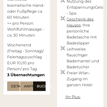
Nutzung des
kosmetische Hand-
EntspannungsGeist
oder Fußpflege ca.
- Spa
60 Minuten
Geschenk des
>> pro Person:
Hauses
: Ihre
Wohlfühlmassage -
persönliche
ca. 30 Minuten
Badetasche mit
Badeslipper
Wochenend
Leihweise
(Freitag - Sonntag)/
flauschiger
Feiertagszuschlag
Bademantel und
EUR 10,00 pro
Badetücher
Person/ pro Tag
Freier Wlan-
3
Übernachtungen
Zugang im
ganzen Hotel
DETAILS
ANFRAGEN
BUCHEN
Ihr Plus: