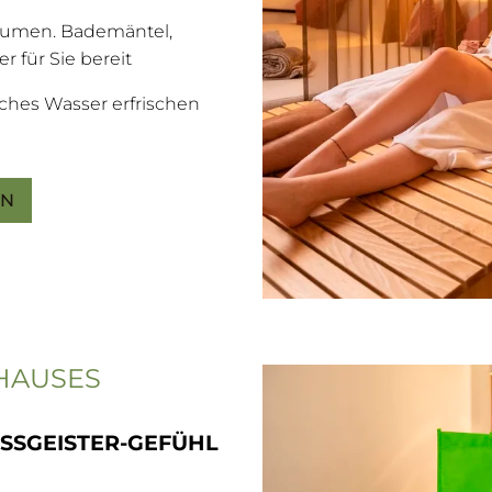
äumen. Bademäntel,
 für Sie bereit
iches Wasser erfrischen
EN
HAUSES
OSSGEISTER-GEFÜHL