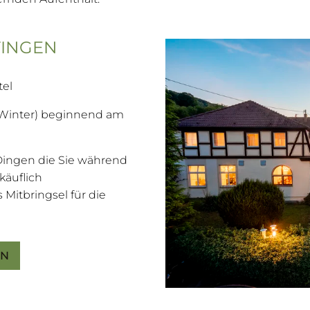
TINGEN
tel
Winter) beginnend am
 Dingen die Sie während
käuflich
 Mitbringsel für die
EN