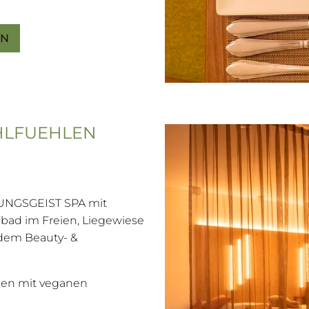
EN
HLFUEHLEN
UNGSGEIST SPA mit
bad im Freien, Liegewiese
dem Beauty- &
gen mit veganen
s