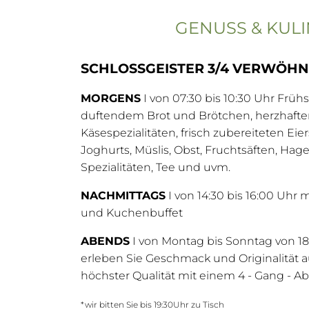
GENUSS & KULI
SCHLOSSGEISTER 3/4 VERWÖH
MORGENS
I von 07:30 bis 10:30 Uhr Früh
duftendem Brot und Brötchen, herzhaft
Käsespezialitäten, frisch zubereiteten Eie
Joghurts, Müslis, Obst, Fruchtsäften, Ha
Spezialitäten, Tee und uvm.
NACHMITTAGS
I von 14:30 bis 16:00 Uhr 
und Kuchenbuffet
ABENDS
I von Montag bis Sonntag von 18
erleben Sie Geschmack und Originalität 
höchster Qualität mit einem 4 - Gang -
*wir bitten Sie bis 19:30Uhr zu Tisch