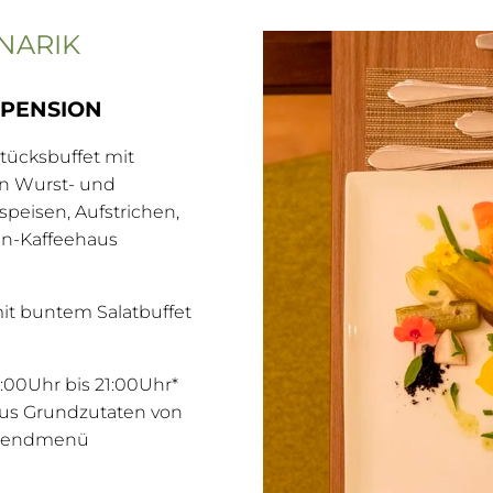
NARIK
NPENSION
stücksbuffet mit
en Wurst- und
rspeisen, Aufstrichen,
gen-Kaffeehaus
mit buntem Salatbuffet
:00Uhr bis 21:00Uhr*
aus Grundzutaten von
 Abendmenü