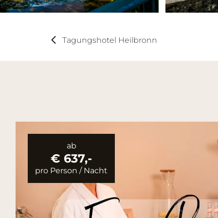
Tagungshotel Heilbronn
ab
€ 637,-
pro Person
/
Nacht