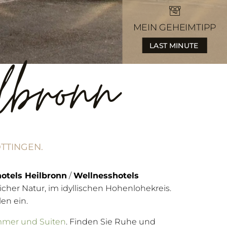
MEIN GEHEIMTIPP
LAST MINUTE
lbronn
TTINGEN.
otels Heilbronn
/
Wellnesshotels
icher Natur, im idyllischen Hohenlohekreis.
en ein.
mmer und Suiten
. Finden Sie Ruhe und