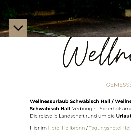
Welln
GENIESS
Wellnessurlaub Schwäbisch Hall / Welln
Schwäbisch Hall
. Verbringen Sie erholsa
Die reizvolle Landschaft rund um die
Urlau
Hier im
Hotel Heilbronn
/
Tagungshotel Hei