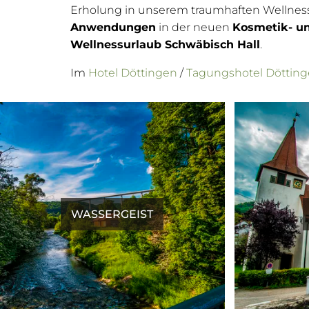
Erholung in unserem traumhaften Wellnes
Anwendungen
in der neuen
Kosmetik- u
Wellnessurlaub Schwäbisch Hall
.
Im
Hotel Döttingen
/
Tagungshotel Döttin
WASSERGEIST