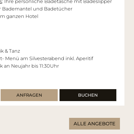
s
: Ihre persönliche Badetasche mit Badeslipper
er Bademantel und Badetücher
im ganzen Hotel
ik & Tanz
- Menü am Silvesterabend inkl. Aperitif
k an Neujahr bis 11:30Uhr
ANFRAGEN
BUCHEN
ALLE ANGEBOTE