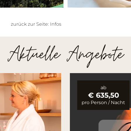
zurück zur Seite: Infos
Aktuelle Angebote
ab
€ 635,50
pro Person
/
Nacht