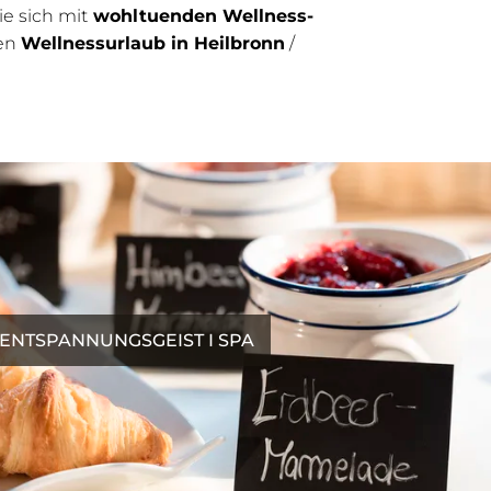
ie sich mit
wohltuenden Wellness-
ren
Wellnessurlaub in Heilbronn
/
ENTSPANNUNGSGEIST I SPA