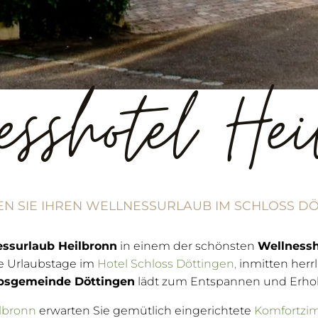
esshotel Hei
EN SIE IHREN WELLNESSURLAUB IM SCHLOSS DÖ
essurlaub Heilbronn
in einem der schönsten
Wellnessh
me Urlaubstage im
Hotel Schloss Döttingen,
inmitten herrl
bsgemeinde Döttingen
lädt zum Entspannen und Erhol
lbronn
erwarten Sie gemütlich eingerichtete
Komfortzi