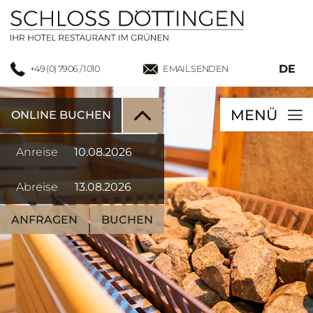
DE
+49 (0) 7906 / 1010
EMAIL SENDEN
MENÜ
ONLINE BUCHEN
Anreise
Abreise
ANFRAGEN
BUCHEN