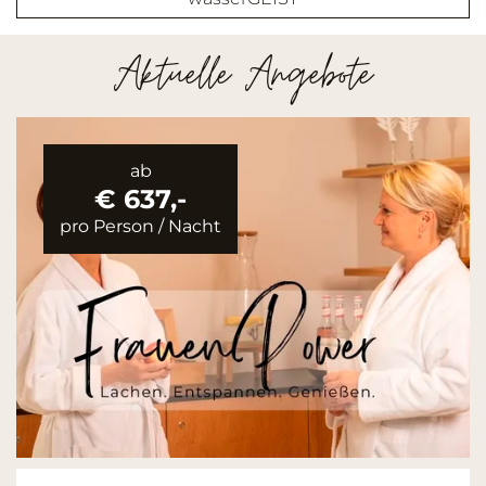
Aktuelle Angebote
ab
€ 637,-
pro Person
/
Nacht