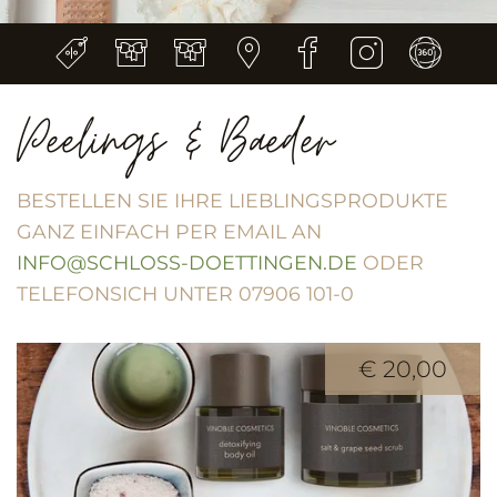
Peelings & Baeder
BESTELLEN SIE IHRE LIEBLINGSPRODUKTE
GANZ EINFACH PER EMAIL AN
INFO@SCHLOSS-DOETTINGEN.DE
ODER
TELEFONSICH UNTER 07906 101-0
€ 20,00