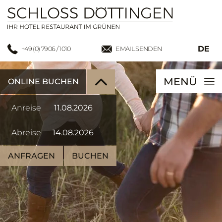
DE
+49 (0) 7906 / 1010
EMAIL SENDEN
MENÜ
ONLINE BUCHEN
Anreise
Abreise
ANFRAGEN
BUCHEN