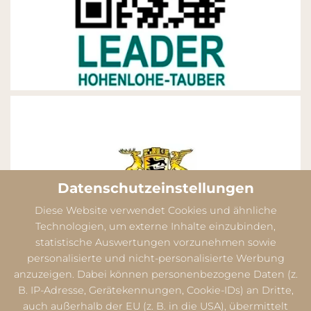
Datenschutzeinstellungen
Diese Website verwendet Cookies und ähnliche
Technologien, um externe Inhalte einzubinden,
statistische Auswertungen vorzunehmen sowie
personalisierte und nicht-personalisierte Werbung
anzuzeigen. Dabei können personenbezogene Daten (z.
B. IP-Adresse, Gerätekennungen, Cookie-IDs) an Dritte,
auch außerhalb der EU (z. B. in die USA), übermittelt