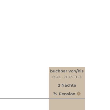
buchbar von/bis
18.09. - 20.09.2026
2 Nächte
¾ Pension