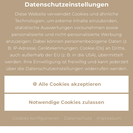
Datenschutzeinstellungen
Diese Website verwendet Cookies und ähnliche
Technologien, um externe Inhalte einzubinden,
statistische Auswertungen vorzunehmen sowie
personalisierte und nicht-personalisierte Werbung
anzuzeigen. Dabei können personenbezogene Daten (z.
B. IP-Adresse, Gerätekennungen, Cookie-IDs) an Dritte,
auch außerhalb der EU (z. B. in die USA), übermittelt
werden. Ihre Einwilligung ist freiwillig und kann jederzeit
über die Datenschutzeinstellungen widerrufen werden.
🍪 Alle Cookies akzeptieren
Datenschutz
Notwendige Cookies zulassen
Dieser Inhalt ist nur sichtbar wenn Sie Cookies von
"Google" akzeptieren.
Cookies konfigurieren
Datenschutz
Impressum
Akzeptieren
Einstellungen
Datenschutz