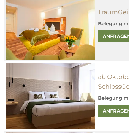
TraumGeist
Belegung mit
ANFRAGEN
ab Oktober
SchlossGei
Belegung mit
ANFRAGEN