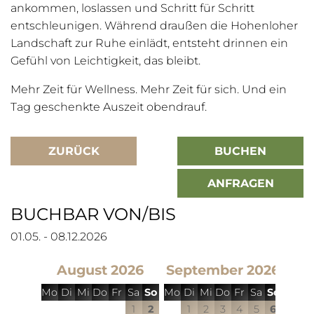
ankommen, loslassen und Schritt für Schritt
entschleunigen. Während draußen die Hohenloher
Landschaft zur Ruhe einlädt, entsteht drinnen ein
Gefühl von Leichtigkeit, das bleibt.
Mehr Zeit für Wellness. Mehr Zeit für sich. Und ein
Tag geschenkte Auszeit obendrauf.
ZURÜCK
BUCHEN
ANFRAGEN
BUCHBAR VON/BIS
01.05. - 08.12.2026
August 2026
September 2026
Ok
Mo
Di
Mi
Do
Fr
Sa
So
Mo
Di
Mi
Do
Fr
Sa
So
Mo
D
1
2
1
2
3
4
5
6