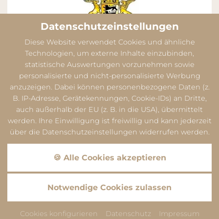
Datenschutzeinstellungen
Diese Website verwendet Cookies und ähnliche
Technologien, um externe Inhalte einzubinden,
statistische Auswertungen vorzunehmen sowie
personalisierte und nicht-personalisierte Werbung
anzuzeigen. Dabei können personenbezogene Daten (z.
B. IP-Adresse, Gerätekennungen, Cookie-IDs) an Dritte,
auch außerhalb der EU (z. B. in die USA), übermittelt
werden. Ihre Einwilligung ist freiwillig und kann jederzeit
über die Datenschutzeinstellungen widerrufen werden.
Datenschutz
Dieser Inhalt ist nur sichtbar wenn Sie Cookies von
🍪 Alle Cookies akzeptieren
"Google" akzeptieren.
Akzeptieren
Einstellungen
Datenschutz
Notwendige Cookies zulassen
Dieser Inhalt ist nur sichtbar wenn Sie Cookies von
"ADDITIVE GmbH" akzeptieren.
Cookies konfigurieren
Datenschutz
Impressum