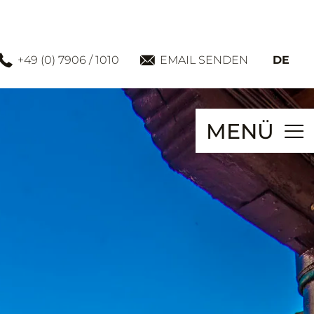
+49 (0) 7906 / 1010
EMAIL SENDEN
DE
MENÜ