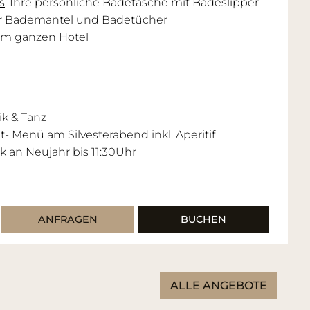
s
: Ihre persönliche Badetasche mit Badeslipper
er Bademantel und Badetücher
im ganzen Hotel
ik & Tanz
- Menü am Silvesterabend inkl. Aperitif
k an Neujahr bis 11:30Uhr
ANFRAGEN
BUCHEN
ALLE ANGEBOTE