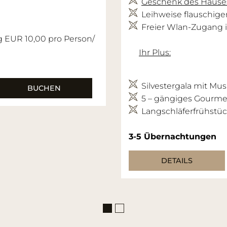
Geschenk des Hause
Leihweise flauschig
Freier Wlan-Zugang 
g EUR 10,00 pro Person/
Ihr Plus:
Silvestergala mit Mus
BUCHEN
5 – gängiges Gourmet
Langschläferfrühstüc
3-5
Übernachtungen
DETAILS