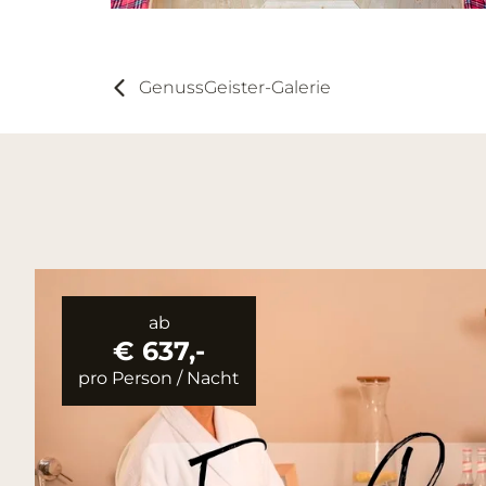
GenussGeister-Galerie
ab
€ 637,-
pro Person
/
Nacht