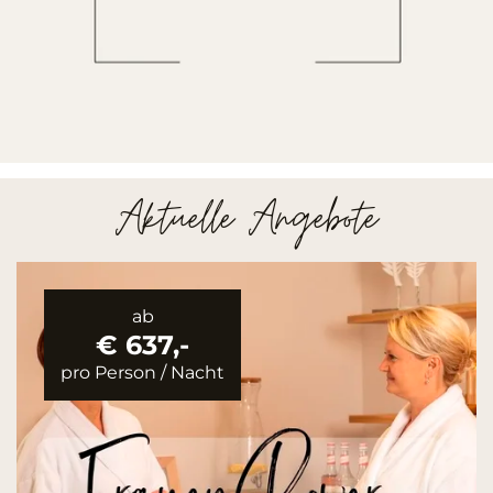
Aktuelle Angebote
ab
€ 637,-
pro Person
/
Nacht