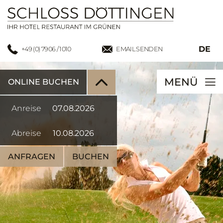
DE
+49 (0) 7906 / 1010
EMAIL SENDEN
MENÜ
ONLINE BUCHEN
Anreise
Abreise
ANFRAGEN
BUCHEN